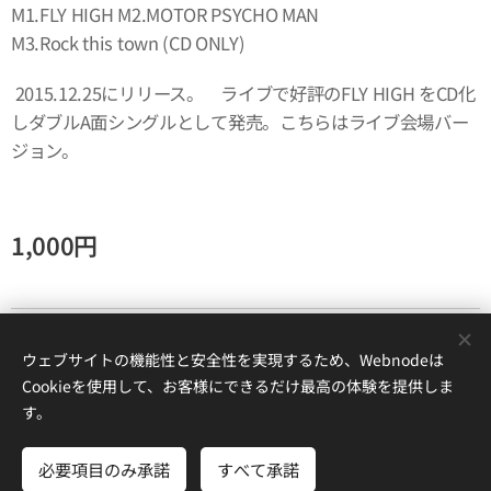
M1.FLY HIGH M2.MOTOR PSYCHO MAN
M3.Rock this town (CD ONLY)
2015.12.25にリリース。 ライブで好評のFLY HIGH をCD化
しダブルA面シングルとして発売。こちらはライブ会場バー
ジョン。
1,000
円
©LOVE SHIT MUSIC All right reserved.
ウェブサイトの機能性と安全性を実現するため、Webnodeは
Powered by
Webnode
Cookie
Cookieを使用して、お客様にできるだけ最高の体験を提供しま
す。
商品をカートに入れる
必要項目のみ承諾
すべて承諾