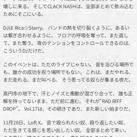
壊しに来る。 そしてCLACK NASHは、全部まとめて飲み込む
ためにそこにいる。
DJは Rica☆Starry。 バンドの熱を切り裂くように、あるい
は繋ぎ合わせるように、 フロアの呼吸を奪って、また返し
て、また奪う。 夜のテンションをコントロールできるのは、
こういうDJだけだ。
このイベントは、ただのライブじゃない。 音を浴びる場所で
も、誰かの成功を祝う場所でもない。 これは、まだやれる、
まだ走れる、まだ叫べる、 そう思ってる奴らが集まる夜だ。
高円寺の地下で、汗とノイズと衝動が混ざり合って、 誰も正
解を持ってないまま、ただ前に進む。 それが"RAD RIFF
DROP"。 Vol.17は、その続きであり、また新しい始まりだ。
11月28日、Loft X。 音で殴られたい奴、殴り返したい奴、
ただ生きてる感じを思い出したい奴。 全部まとめて来い。