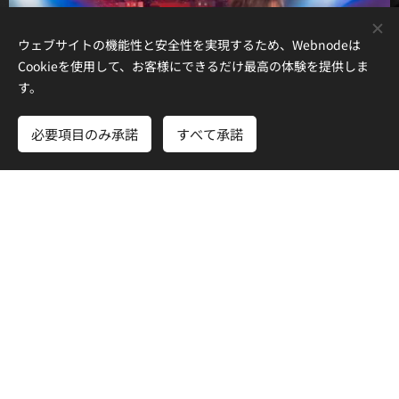
ウェブサイトの機能性と安全性を実現するため、Webnodeは
Cookieを使用して、お客様にできるだけ最高の体験を提供しま
す。
必要項目のみ承諾
すべて承諾
1998年 広島出身のボーカルYASSと神奈川出身のベ
ース KOJIが東京で出会い結成。 2002年大阪出身の
BILLYが参加。ワイルドハーツ、バックヤードベイビ
ーズが共通のサウンドとなり1970年代生まれの個性バ
ラバラなメンバーがなぜかステージでは1つの塊に。
”言いたい事はたいして無いが、やりたい事は沢山。