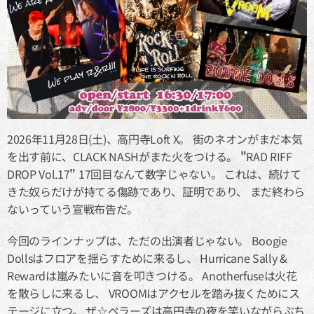
2026年11月28日(土)、高円寺Loft X。 街のネオンがまだ本気
を出す前に、CLACK NASHがまた火をつける。
"
RAD RIFF
DROP Vol.17
"
17回目なんて数字じゃない。 これは、続けて
きた奴らだけが持てる傷跡であり、証明であり、 まだ終わら
ないっていう宣戦布告だ。
今回のラインナップは、ただの出演者じゃない。 Boogie
Dollsはフロアを揺らすために来るし、 Hurricane Sally &
Rewardは嵐みたいに音を叩きつける。 Anotherfuseは火花
を散らしに来るし、 VROOMはアクセルを踏み抜くためにス
テージに立つ。 ザ☆ペラーズは高円寺の夜を笑いながらぶち