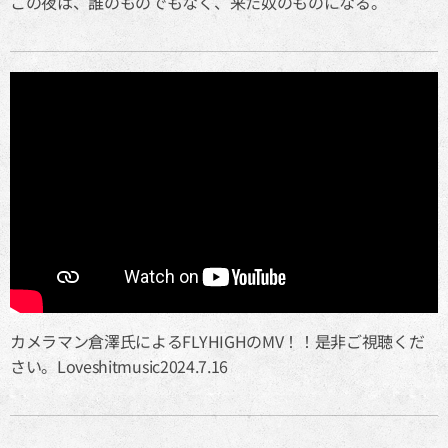
この夜は、誰のものでもなく、来た奴のものになる。
カメラマン倉澤氏によるFLYHIGHのMV！！是非ご視聴くだ
さい。Loveshitmusic2024.7.16