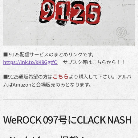
■ 9125配信サービスのまとめリンクです。
https://lnk.to/kK9GgtfC
サブスク等はこちらから！！
こちら
■9125通販希望の方は
より購入して下さい。アルバ
ムはAmazonと会場販売のみとなります。
WeROCK 097号にCLACK NASH